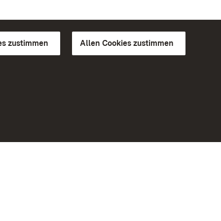
es zustimmen
Allen Cookies zustimmen
d Gärten
Weiteres
Portal
Monumente
Besuchen Sie uns auf Facebook
Besuchen Sie uns auf Instagram
Besuchen Sie uns auf Youtube
Lernen Sie unsere Apps kennen
iheit
Google Play Store