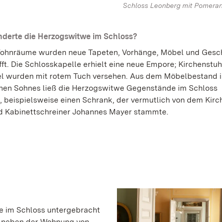
Schloss Leonberg mit Pomeran
derte die Herzogswitwe im Schloss?
Wohnräume wurden neue Tapeten, Vorhänge, Möbel und Gesch
ft. Die Schlosskapelle erhielt eine neue Empore; Kirchenstuhl
l wurden mit rotem Tuch versehen. Aus dem Möbelbestand i
nen Sohnes ließ die Herzogswitwe Gegenstände im Schloss
n, beispielsweise einen Schrank, der vermutlich von dem Kir
d Kabinettschreiner Johannes Mayer stammte.
e im Schloss untergebracht
k neben der Wohnung von