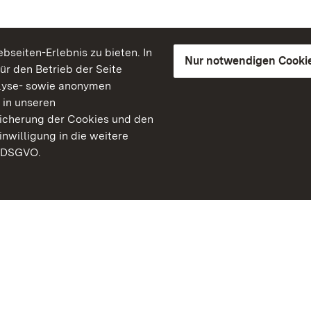
seiten-Erlebnis zu bieten. In
Nur notwendigen Cooki
für den Betrieb der Seite
lyse- sowie anonymen
 in unseren
peicherung der Cookies und den
inwilligung in die weitere
) DSGVO.
Staatliche Schlösser un
Baden-Württemberg
Kontakt
FAQ
Impressum
Datenschutz
Gebärdensprache
Leichte Sprache
Erklärung zur Barrierefre