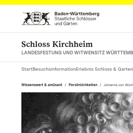
Zum Hauptinhalt springen
Schloss Kirchheim
LANDESFESTUNG UND WITWENSITZ WÜRTTEM
Start
Besuchsinformation
Erlebnis Schloss & Garten
Wissenswert & amüsant
Persönlichkeiten
Aktuell:
Johanna von Wür