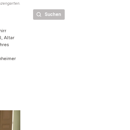
zengarten.
Suchen
irr
, Altar
hres
chheimer