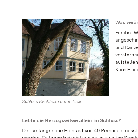
Was verän
Für ihre 
angeschaf
und Kanze
verstorbe
aufstelle
Kunst- un
Schloss Kirchheim unter Teck.
Lebte die Herzogswitwe allein im Schloss?
Der umfangreiche Hofstaat von 49 Personen musst
werden. So lagen beispielsweise im zweiten Stoc