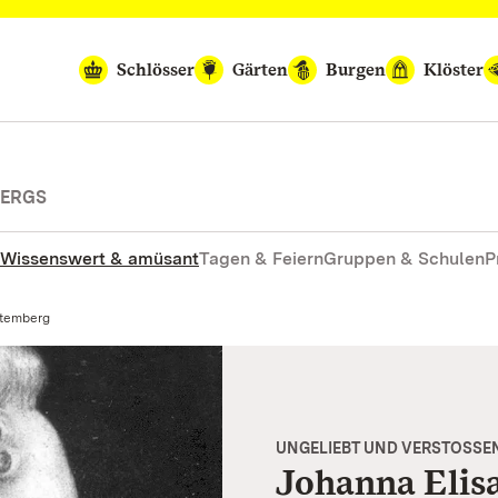
Schlösser
Gärten
Burgen
Klöster
BERGS
Wissenswert & amüsant
Tagen & Feiern
Gruppen & Schulen
P
ttemberg
UNGELIEBT UND VERSTOSSE
Johanna Elis