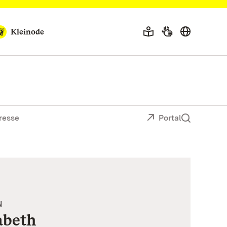
Kleinode
resse
Portal
N
abeth