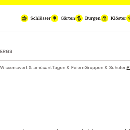
Schlösser
Gärten
Burgen
Klöster
BERGS
Wissenswert & amüsant
Tagen & Feiern
Gruppen & Schulen
P