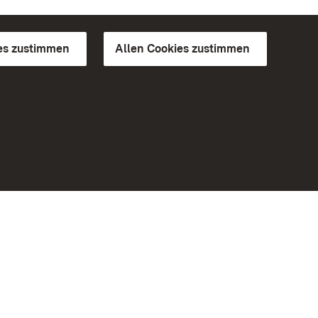
es zustimmen
Allen Cookies zustimmen
d Gärten
Weiteres
Portal
Monumente
Besuchen Sie uns auf Facebook
Besuchen Sie uns auf Instagram
Besuchen Sie uns auf Youtube
Lernen Sie unsere Apps kennen
iheit
Google Play Store
eiten)
App Store für iPhone