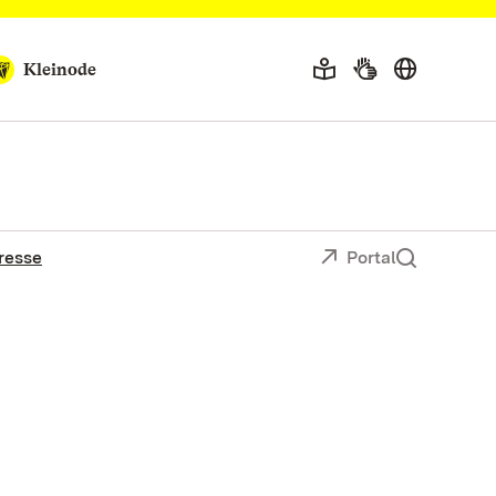
Kleinode
resse
Portal