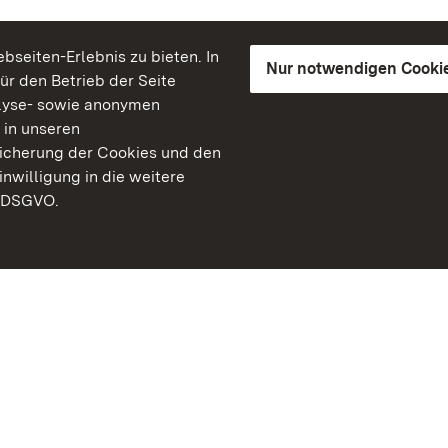
seiten-Erlebnis zu bieten. In
Nur notwendigen Cooki
für den Betrieb der Seite
lyse- sowie anonymen
 in unseren
peicherung der Cookies und den
inwilligung in die weitere
) DSGVO.
Staatliche Schlösser un
Baden-Württemberg
Kontakt
FAQ
Impressum
Datenschutz
Gebärdensprache
Leichte Sprache
Erklärung zur Barrierefre
BITV-konform (geprüfte S