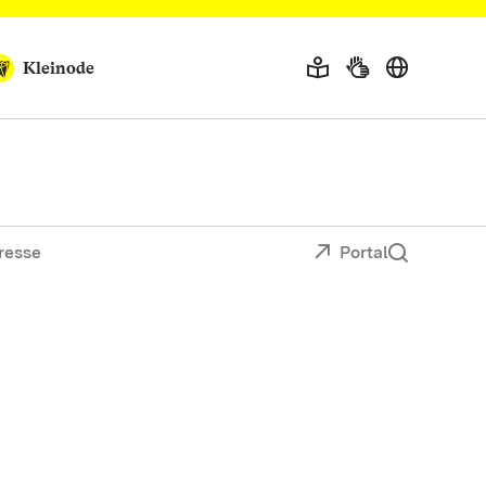
Kleinode
resse
Portal