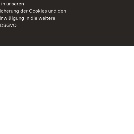
 in unseren
peicherung der Cookies und den
inwilligung in die weitere
) DSGVO.
Staatliche Schlösser un
Baden-Württemberg
Kontakt
FAQ
Impressum
Datenschutz
Gebärdensprache
Leichte Sprache
Erklärung zur Barrierefre
BITV-konform (geprüfte S