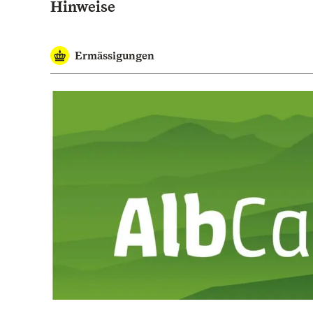
Hinweise
Ermässigungen
Die AlbCard - Innovative, digitale und flächendec