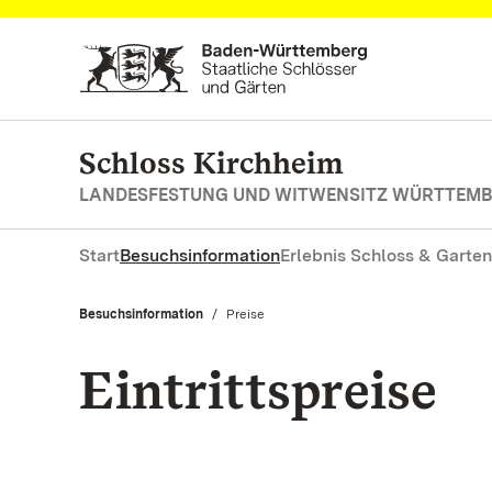
Zum Hauptinhalt springen
Schloss Kirchheim
LANDESFESTUNG UND WITWENSITZ WÜRTTEM
Start
Besuchsinformation
Erlebnis Schloss & Garten
Besuchsinformation
Aktuell:
Preise
Eintrittspreise