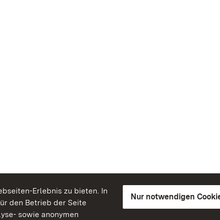
seiten-Erlebnis zu bieten. In
Nur notwendigen Cooki
für den Betrieb der Seite
lyse- sowie anonymen