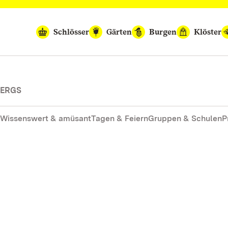
Schlösser
Gärten
Burgen
Klöster
BERGS
Wissenswert & amüsant
Tagen & Feiern
Gruppen & Schulen
P