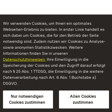
Wir verwenden Cookies, um Ihnen ein optimales
Webseiten-Erlebnis zu bieten. In erster Linie handelt es
Kommen. Staunen. Genießen.
sich dabei um Cookies, die für den Betrieb der Seite
notwendig sind. Zudem nutzen wir Cookies zu Analyse-
sowie anonymen Statistikzwecken. Weitere
Informationen finden Sie in unseren
Datenschutzhinweisen.
Ihre Einwilligung in die
Schloss Kirchheim
Speicherung der Cookies und den Zugriff darauf erfolgt
nach § 25 Abs. 1 TTDSG, die Einwilligung in die weitere
Staatliche Schlösser und Gärten Baden-Württemberg
Datenverarbeitung nach Art. 6 Abs. 1 Buchstabe a)
DSGVO.
Kontakt
FAQ
Impressum
Datenschutz
Gebärdensprache
Leichte Sprache
Erklärung zur Barrierefreiheit
Nur notwendigen
Allen Cookies
BITV-konform (geprüfte Seiten)
Cookies zustimmen
zustimmen