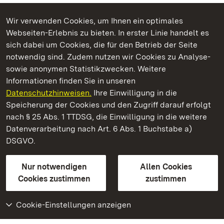
Wir verwenden Cookies, um Ihnen ein optimales
Webseiten-Erlebnis zu bieten. In erster Linie handelt es
Kommen. Staunen. Genießen.
sich dabei um Cookies, die für den Betrieb der Seite
notwendig sind. Zudem nutzen wir Cookies zu Analyse-
sowie anonymen Statistikzwecken. Weitere
Informationen finden Sie in unseren
Datenschutzhinweisen.
Ihre Einwilligung in die
Schloss Kirchheim
Speicherung der Cookies und den Zugriff darauf erfolgt
nach § 25 Abs. 1 TTDSG, die Einwilligung in die weitere
Staatliche Schlösser und Gärten Baden-Württemberg
Datenverarbeitung nach Art. 6 Abs. 1 Buchstabe a)
DSGVO.
Kontakt
FAQ
Impressum
Datenschutz
Gebärdensprache
Leichte Sprache
Erklärung zur Barrierefreiheit
Nur notwendigen
Allen Cookies
BITV-konform (geprüfte Seiten)
Cookies zustimmen
zustimmen
Cookie-Einstellungen anzeigen
Weiteres