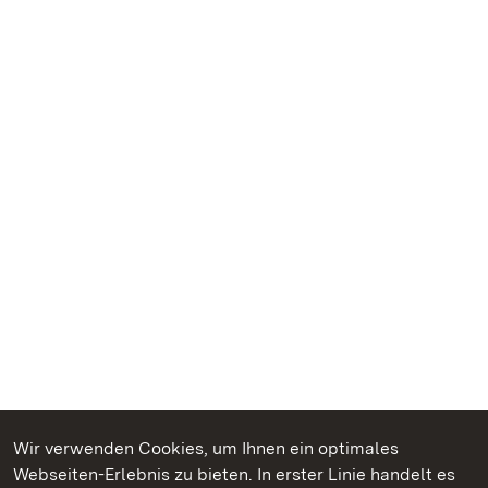
Wir verwenden Cookies, um Ihnen ein optimales
Webseiten-Erlebnis zu bieten. In erster Linie handelt es
Kommen. Staunen. Genießen.