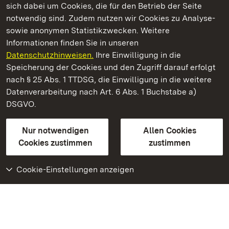
sich dabei um Cookies, die für den Betrieb der Seite
notwendig sind. Zudem nutzen wir Cookies zu Analyse-
sowie anonymen Statistikzwecken. Weitere
Informationen finden Sie in unseren
Datenschutzhinweisen.
Ihre Einwilligung in die
Schloss Kirchheim
Speicherung der Cookies und den Zugriff darauf erfolgt
nach § 25 Abs. 1 TTDSG, die Einwilligung in die weitere
Staatliche Schlösser und Gärten Baden-Württemberg
Datenverarbeitung nach Art. 6 Abs. 1 Buchstabe a)
DSGVO.
Kontakt
FAQ
Impressum
Datenschutz
Gebärdensprache
Leichte Sprache
Erklärung zur Barrierefreiheit
Nur notwendigen
Allen Cookies
BITV-konform (geprüfte Seiten)
Cookies zustimmen
zustimmen
Cookie-Einstellungen anzeigen
Weiteres
Portal
Monumente
Besuchen Sie uns auf
Facebook
Besuchen Sie uns auf