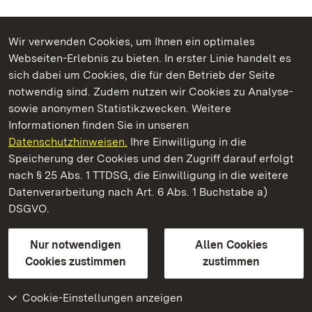
Wir verwenden Cookies, um Ihnen ein optimales
Webseiten-Erlebnis zu bieten. In erster Linie handelt es
Kommen. Staunen. Genießen.
sich dabei um Cookies, die für den Betrieb der Seite
notwendig sind. Zudem nutzen wir Cookies zu Analyse-
sowie anonymen Statistikzwecken. Weitere
Informationen finden Sie in unseren
Datenschutzhinweisen.
Ihre Einwilligung in die
Schloss Kirchheim
Speicherung der Cookies und den Zugriff darauf erfolgt
nach § 25 Abs. 1 TTDSG, die Einwilligung in die weitere
Staatliche Schlösser und Gärten Baden-Württemberg
Datenverarbeitung nach Art. 6 Abs. 1 Buchstabe a)
DSGVO.
Kontakt
FAQ
Impressum
Datenschutz
Gebärdensprache
Leichte Sprache
Erklärung zur Barrierefreiheit
Nur notwendigen
Allen Cookies
BITV-konform (geprüfte Seiten)
Cookies zustimmen
zustimmen
Cookie-Einstellungen anzeigen
Weiteres