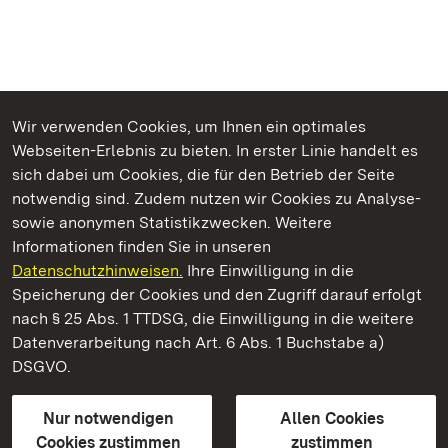
Wir verwenden Cookies, um Ihnen ein optimales
Webseiten-Erlebnis zu bieten. In erster Linie handelt es
Kommen. Staunen. Genießen.
sich dabei um Cookies, die für den Betrieb der Seite
notwendig sind. Zudem nutzen wir Cookies zu Analyse-
sowie anonymen Statistikzwecken. Weitere
Informationen finden Sie in unseren
Datenschutzhinweisen.
Ihre Einwilligung in die
Schloss Kirchheim
Speicherung der Cookies und den Zugriff darauf erfolgt
nach § 25 Abs. 1 TTDSG, die Einwilligung in die weitere
Staatliche Schlösser und Gärten Baden-Württemberg
Datenverarbeitung nach Art. 6 Abs. 1 Buchstabe a)
DSGVO.
Kontakt
FAQ
Impressum
Datenschutz
Gebärdensprache
Leichte Sprache
Erklärung zur Barrierefreiheit
Nur notwendigen
Allen Cookies
BITV-konform (geprüfte Seiten)
Cookies zustimmen
zustimmen