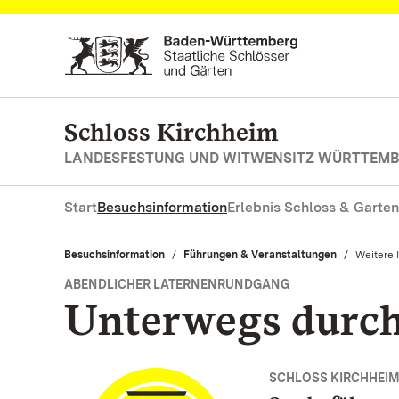
Zum Hauptinhalt springen
Schloss Kirchheim
LANDESFESTUNG UND WITWENSITZ WÜRTTEM
Start
Besuchsinformation
Erlebnis Schloss & Garten
Besuchsinformation
Führungen & Veranstaltungen
Aktuell:
Weitere 
ABENDLICHER LATERNENRUNDGANG
Unterwegs durch
SCHLOSS KIRCHHEI