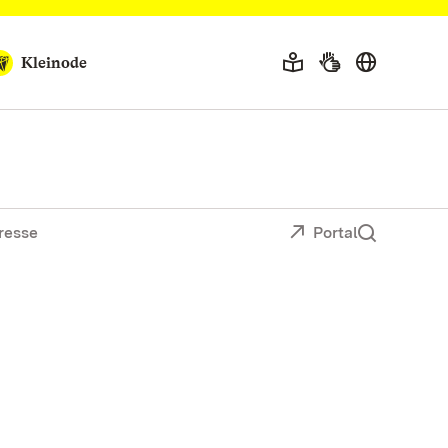
Kleinode
resse
Portal