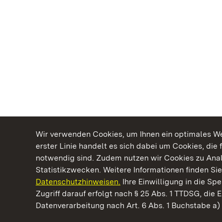
Wir verwenden Cookies, um Ihnen ein optimales Web
erster Linie handelt es sich dabei um Cookies, die 
notwendig sind. Zudem nutzen wir Cookies zu Ana
Statistikzwecken. Weitere Informationen finden Sie
Datenschutzhinweisen.
Ihre Einwilligung in die S
Kommen. Staunen. Genießen.
Zugriff darauf erfolgt nach § 25 Abs. 1 TTDSG, die E
Datenverarbeitung nach Art. 6 Abs. 1 Buchstabe a