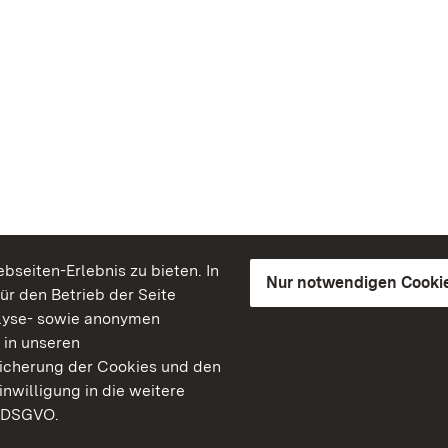
seiten-Erlebnis zu bieten. In
Nur notwendigen Cooki
für den Betrieb der Seite
lyse- sowie anonymen
 in unseren
peicherung der Cookies und den
inwilligung in die weitere
) DSGVO.
Staatliche Schlösser un