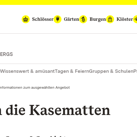
Schlösser
Gärten
Burgen
Klöster
BERGS
Wissenswert & amüsant
Tagen & Feiern
Gruppen & Schulen
P
Informationen zum ausgewählten Angebot
 die Kasematten
M