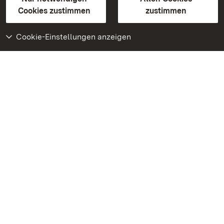
BITV-konform (geprüfte Seiten)
Cookies zustimmen
zustimmen
Cookie-Einstellungen anzeigen
Weiteres
Portal
Monumente
Besuchen Sie uns auf
Facebook
Besuchen Sie uns auf
Instagram
Besuchen Sie uns auf
Youtube
Lernen Sie unsere Apps
kennen
Google Play Store
App Store für iPhone