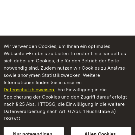
Wir verwenden Cookies, um Ihnen ein optimales
Webseiten-Erlebnis zu bieten. In erster Linie handelt es
Kommen. Staunen. Genießen.
sich dabei um Cookies, die für den Betrieb der Seite
notwendig sind. Zudem nutzen wir Cookies zu Analyse-
sowie anonymen Statistikzwecken. Weitere
Informationen finden Sie in unseren
Datenschutzhinweisen.
Ihre Einwilligung in die
Schloss Kirchheim
Speicherung der Cookies und den Zugriff darauf erfolgt
nach § 25 Abs. 1 TTDSG, die Einwilligung in die weitere
Staatliche Schlösser und Gärten Baden-Württemberg
Datenverarbeitung nach Art. 6 Abs. 1 Buchstabe a)
DSGVO.
Kontakt
FAQ
Impressum
Datenschutz
Gebärdensprache
Leichte Sprache
Erklärung zur Barrierefreiheit
Nur notwendigen
Allen Cookies