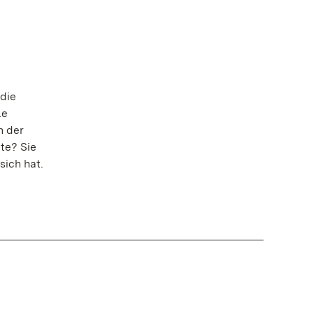
die
le
h der
te? Sie
sich hat.