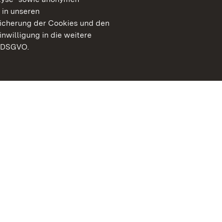
 in unseren
peicherung der Cookies und den
inwilligung in die weitere
) DSGVO.
Staatliche Schlösser un
Baden-Württemberg
Kontakt
FAQ
Impressum
Datenschutz
Gebärdensprache
Leichte Sprache
Erklärung zur Barrierefre
BITV-konform (geprüfte S