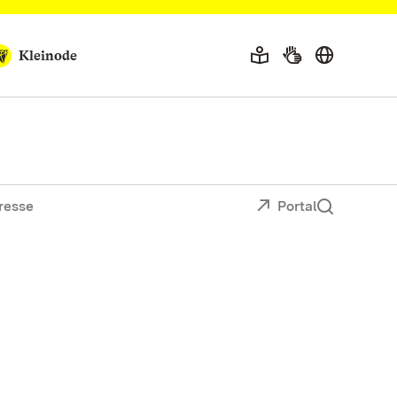
Kleinode
resse
Portal