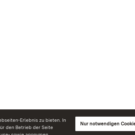
seiten-Erlebnis zu bieten. In
Nur notwendigen Cooki
für den Betrieb der Seite
lyse- sowie anonymen