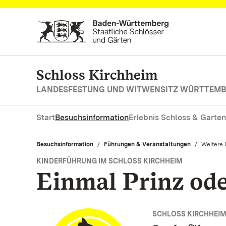
Zum Hauptinhalt springen
Schloss Kirchheim
LANDESFESTUNG UND WITWENSITZ WÜRTTEM
Start
Besuchsinformation
Erlebnis Schloss & Garten
Besuchsinformation
Führungen & Veranstaltungen
Aktuell:
Weitere 
KINDERFÜHRUNG IM SCHLOSS KIRCHHEIM
Einmal Prinz ode
SCHLOSS KIRCHHEI