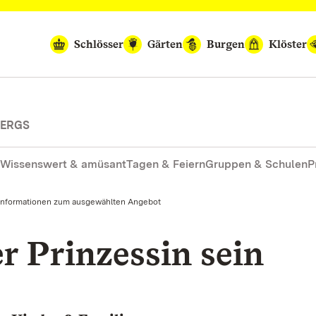
Schlösser
Gärten
Burgen
Klöster
BERGS
Wissenswert & amüsant
Tagen & Feiern
Gruppen & Schulen
P
Informationen zum ausgewählten Angebot
r Prinzessin sein
M