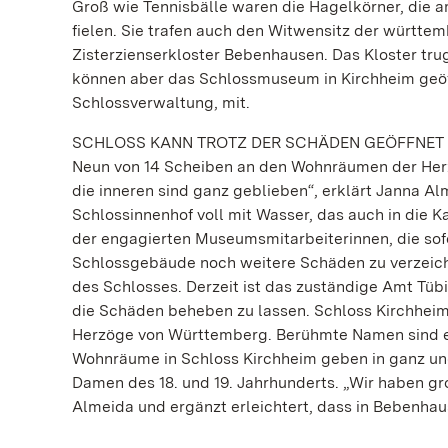
Groß wie Tennisbälle waren die Hagelkörner, die
fielen. Sie trafen auch den Witwensitz der württe
Zisterzienserkloster Bebenhausen. Das Kloster tru
können aber das Schlossmuseum in Kirchheim geöffne
Schlossverwaltung, mit.
SCHLOSS KANN TROTZ DER SCHÄDEN GEÖFFNET 
Neun von 14 Scheiben an den Wohnräumen der Herz
die inneren sind ganz geblieben“, erklärt Janna A
Schlossinnenhof voll mit Wasser, das auch in die 
der engagierten Museumsmitarbeiterinnen, die sofo
Schlossgebäude noch weitere Schäden zu verzeich
des Schlosses. Derzeit ist das zuständige Amt T
die Schäden beheben zu lassen. Schloss Kirchheim 
Herzöge von Württemberg. Berühmte Namen sind e
Wohnräume in Schloss Kirchheim geben in ganz ung
Damen des 18. und 19. Jahrhunderts. „Wir haben g
Almeida und ergänzt erleichtert, dass in Bebenhaus