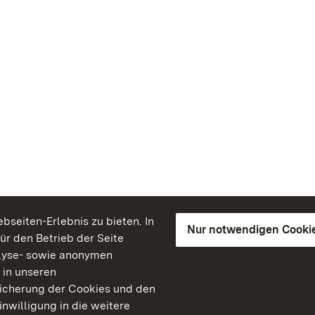
seiten-Erlebnis zu bieten. In
Nur notwendigen Cooki
für den Betrieb der Seite
lyse- sowie anonymen
 in unseren
peicherung der Cookies und den
inwilligung in die weitere