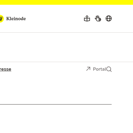
Kleinode
resse
Portal