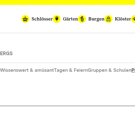
Schlösser
Gärten
Burgen
Klöster
BERGS
Wissenswert & amüsant
Tagen & Feiern
Gruppen & Schulen
P