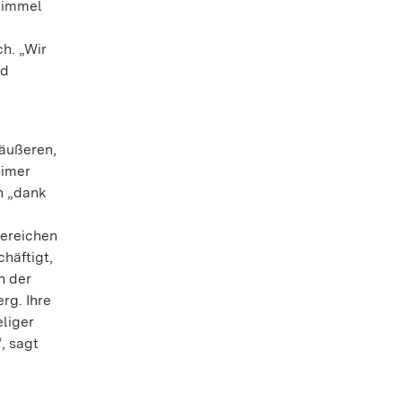
Himmel
h. „Wir
nd
äußeren,
eimer
n „dank
Bereichen
häftigt,
n der
rg. Ihre
liger
, sagt