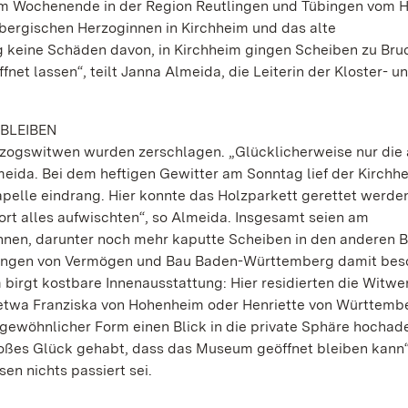
 am Wochenende in der Region Reutlingen und Tübingen vom 
mbergischen Herzoginnen in Kirchheim und das alte
g keine Schäden davon, in Kirchheim gingen Scheiben zu Bruc
t lassen“, teilt Janna Almeida, die Leiterin der Kloster- u
BLEIBEN
ogswitwen wurden zerschlagen. „Glücklicherweise nur die 
lmeida. Bei dem heftigen Gewitter am Sonntag lief der Kirchh
Kapelle eindrang. Hier konnte das Holzparkett gerettet werde
rt alles aufwischten“, so Almeida. Insgesamt seien am
nen, darunter noch mehr kaputte Scheiben in den anderen 
übingen von Vermögen und Bau Baden-Württemberg damit besc
birgt kostbare Innenausstattung: Hier residierten die Witwe
twa Franziska von Hohenheim oder Henriette von Württembe
ewöhnlicher Form einen Blick in die private Sphäre hochade
roßes Glück gehabt, dass das Museum geöffnet bleiben kann“
en nichts passiert sei.