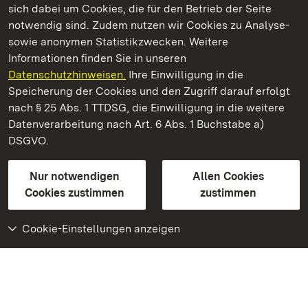
sich dabei um Cookies, die für den Betrieb der Seite
notwendig sind. Zudem nutzen wir Cookies zu Analyse-
sowie anonymen Statistikzwecken. Weitere
Informationen finden Sie in unseren
Datenschutzhinweisen.
Ihre Einwilligung in die
Schloss Kirchheim
Speicherung der Cookies und den Zugriff darauf erfolgt
nach § 25 Abs. 1 TTDSG, die Einwilligung in die weitere
Staatliche Schlösser und Gärten Baden-Württemberg
Datenverarbeitung nach Art. 6 Abs. 1 Buchstabe a)
DSGVO.
Kontakt
FAQ
Impressum
Datenschutz
Gebärdensprache
Leichte Sprache
Erklärung zur Barrierefreiheit
Nur notwendigen
Allen Cookies
BITV-konform (geprüfte Seiten)
Cookies zustimmen
zustimmen
Cookie-Einstellungen anzeigen
Weiteres
Portal
Monumente
Besuchen Sie uns auf
Facebook
Besuchen Sie uns auf