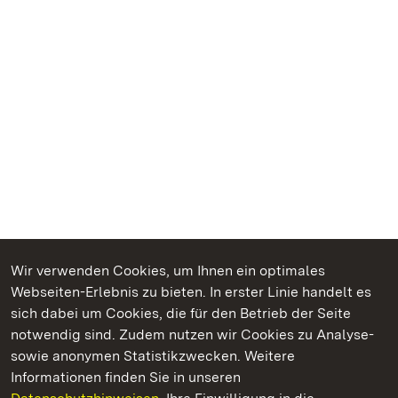
Wir verwenden Cookies, um Ihnen ein optimales
Webseiten-Erlebnis zu bieten. In erster Linie handelt es
Kommen. Staunen. Genießen.
sich dabei um Cookies, die für den Betrieb der Seite
notwendig sind. Zudem nutzen wir Cookies zu Analyse-
sowie anonymen Statistikzwecken. Weitere
Informationen finden Sie in unseren