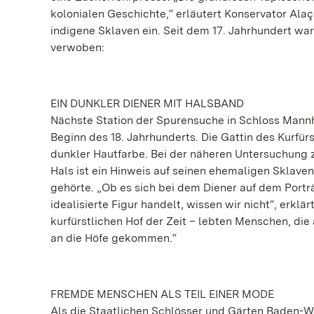
kolonialen Geschichte,“ erläutert Konservator Alaç
indigene Sklaven ein. Seit dem 17. Jahrhundert wa
verwoben:
EIN DUNKLER DIENER MIT HALSBAND
Nächste Station der Spurensuche in Schloss Mannhe
Beginn des 18. Jahrhunderts. Die Gattin des Kurfü
dunkler Hautfarbe. Bei der näheren Untersuchung ze
Hals ist ein Hinweis auf seinen ehemaligen Sklavens
gehörte. „Ob es sich bei dem Diener auf dem Porträ
idealisierte Figur handelt, wissen wir nicht“, erkl
kurfürstlichen Hof der Zeit – lebten Menschen, die
an die Höfe gekommen.“
FREMDE MENSCHEN ALS TEIL EINER MODE
Als die Staatlichen Schlösser und Gärten Baden-Wü