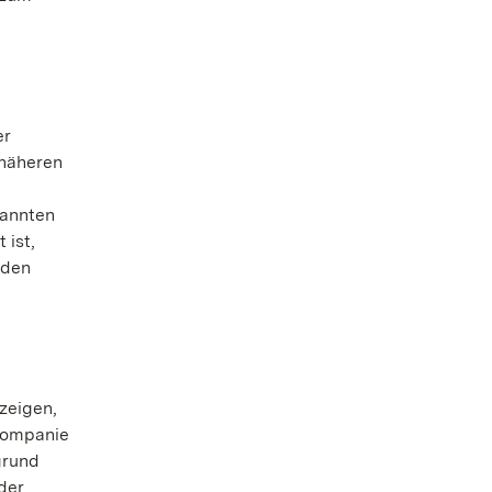
er
 näheren
nannten
 ist,
 den
zeigen,
-Kompanie
grund
der