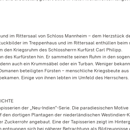
nd im Rittersaal von Schloss Mannheim – dem Herzstück d
 Stuckbilder im Treppenhaus und im Rittersaal enthüllen beim
um den Kriegsruhm des Schlossherrn Kurfürst Carl Philipp.
hn des Kurfürsten hin. Er sammelte seinen Ruhm in den soge
 denn auch ein Krummsäbel oder ein Turban. Weniger bekannt
e Osmanen beteiligten Fürsten – menschliche Kriegsbeute aus
bekamen. Einige von ihnen lebten im Umfeld des Herrschers.
HICHTE
pisserien der „Neu-Indien“-Serie. Die paradiesischen Motive 
Auf den dortigen Plantagen der niederländischen Westindien
Zuckerrohr angebaut. Eine der Tapisserien zeigt im Hinter
n entpuppen sich bei näherer Betrachtung als Bildzeugnisse 