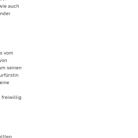
 wie auch
ander
is vom
 von
 um seinen
urfürstin
 eine
freiwillig
llten,