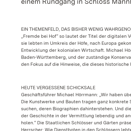
einem Rundgang in Schloss Mann
EIN THEMENFELD, DAS BISHER WENIG WAHRGE
„Fremde bei Hof“ so lautet der Titel der digitale
sie lebten im Umkreis der Höfe, nach Europa geko
Entwicklung der kolonialen Wirtschaft. Michael Hö
Baden-Württemberg, und der zuständige Konserva
den Fokus auf die Hinweise, die dieses historische
HEUTE VERGESSENE SCHICKSALE
Geschäftsführer Michael Hörrmann: „Wir haben übe
Die Kunstwerke und Bauten tragen ganz konkrete S
suchen, deren Biographien dahinterstehen. Und di
der Geschichte in der Vermittlung lebendig und ans
holen.“ Die Staatlichen Schlösser und Gärten präse
Herrscher: Wie Dienstboten in den Schlössern leb