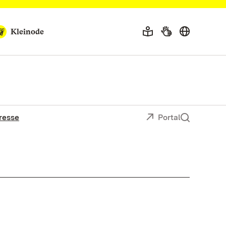
Kleinode
resse
Portal