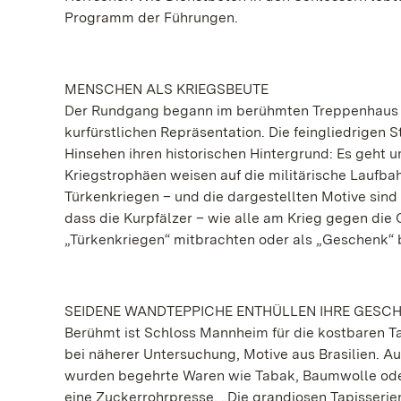
Programm der Führungen.
MENSCHEN ALS KRIEGSBEUTE
Der Rundgang begann im berühmten Treppenhaus u
kurfürstlichen Repräsentation. Die feingliedrigen
Hinsehen ihren historischen Hintergrund: Es geht 
Kriegstrophäen weisen auf die militärische Laufba
Türkenkriegen – und die dargestellten Motive sind
dass die Kurpfälzer – wie alle am Krieg gegen di
„Türkenkriegen“ mitbrachten oder als „Geschenk“ 
SEIDENE WANDTEPPICHE ENTHÜLLEN IHRE GESC
Berühmt ist Schloss Mannheim für die kostbaren Ta
bei näherer Untersuchung, Motive aus Brasilien. 
wurden begehrte Waren wie Tabak, Baumwolle oder 
eine Zuckerrohrpresse. „Die grandiosen Tapisserie