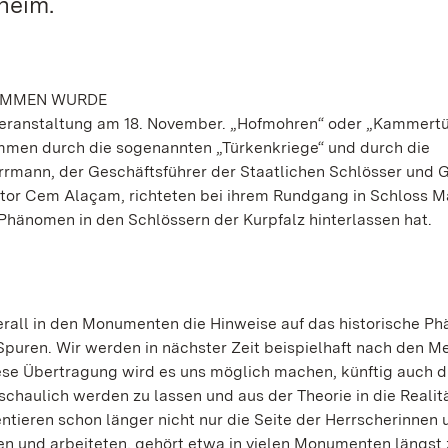
heim.
NOMMEN WURDE
n Veranstaltung am 18. November. „Hofmohren“ oder „Kammert
mmen durch die sogenannten „Türkenkriege“ und durch die
rrmann, der Geschäftsführer der Staatlichen Schlösser und 
tor Cem Alaçam, richteten bei ihrem Rundgang in Schloss 
 Phänomen in den Schlössern der Kurpfalz hinterlassen hat.
rall in den Monumenten die Hinweise auf das historische P
puren. Wir werden in nächster Zeit beispielhaft nach den 
ese Übertragung wird es uns möglich machen, künftig auch di
chaulich werden zu lassen und aus der Theorie in die Realit
ntieren schon länger nicht nur die Seite der Herrscherinnen 
ten und arbeiteten, gehört etwa in vielen Monumenten längst