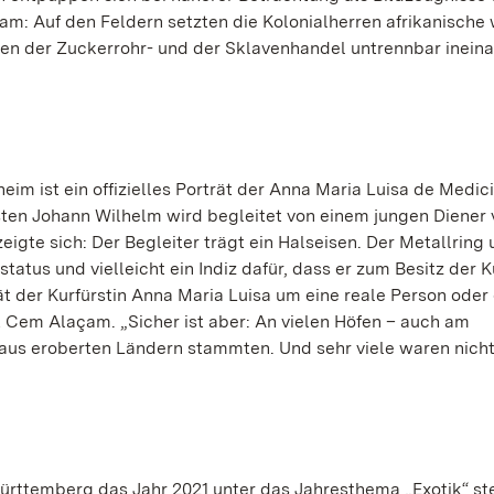
am: Auf den Feldern setzten die Kolonialherren afrikanische
ren der Zuckerrohr- und der Sklavenhandel untrennbar inein
im ist ein offizielles Porträt der Anna Maria Luisa de Medic
rsten Johann Wilhelm wird begleitet von einem jungen Diener
igte sich: Der Begleiter trägt ein Halseisen. Der Metallring
tatus und vielleicht ein Indiz dafür, dass er zum Besitz der K
t der Kurfürstin Anna Maria Luisa um eine reale Person oder
ärt Cem Alaçam. „Sicher ist aber: An vielen Höfen – auch am
 aus eroberten Ländern stammten. Und sehr viele waren nicht 
rttemberg das Jahr 2021 unter das Jahresthema „Exotik“ ste