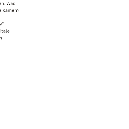
en: Was
fe kamen?
y“
itale
n