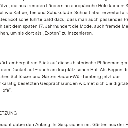
hätze, die aus fremden Ländern an europäische Höfe kamen: S
el wie Kaffee, Tee und Schokolade. Schnell aber erweiterte s
alles Exotische führte bald dazu, dass man auch passendes P
ch seit dem späten 17. Jahrhundert die Mode, auch fremde M
hen, um sie dort als „Exoten“ zu inszenieren.
ürttemberg ihren Blick auf dieses historische Phänomen ger
 dem Dunkel auf – auch am kurpfälzischen Hof. Als Beginn d
ichen Schlösser und Gärten Baden-Württemberg jetzt das
karätig besetzten Gesprächsrunden widmet sich die digital
Hofe“.
SETZUNG
macht dabei den Anfang. In Gesprächen mit Gästen aus der 