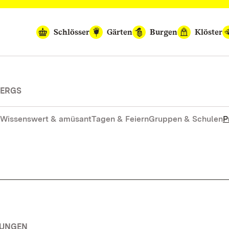
Schlösser
Gärten
Burgen
Klöster
BERGS
Wissenswert & amüsant
Tagen & Feiern
Gruppen & Schulen
P
TUNGEN