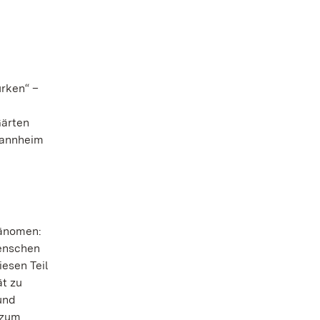
ürken“ –
Gärten
Mannheim
hänomen:
Menschen
esen Teil
ät zu
und
 zum