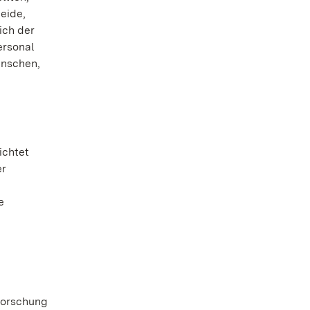
eide,
ich der
ersonal
enschen,
ichtet
er
e
Forschung