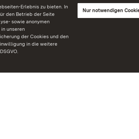
seiten-Erlebnis zu bieten. In
Nur notwendigen Cooki
für den Betrieb der Seite
lyse- sowie anonymen
 in unseren
peicherung der Cookies und den
inwilligung in die weitere
) DSGVO.
Staatliche Schlösser un
Baden-Württemberg
Kontakt
FAQ
Impressum
Datenschutz
Gebärdensprache
Leichte Sprache
Erklärung zur Barrierefre
BITV-konform (geprüfte S