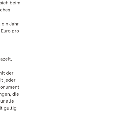
 sich beim
iches
 ein Jahr
 Euro pro
azeit,
mit der
t jeder
 Monument
ngen, die
ür alle
t gültig