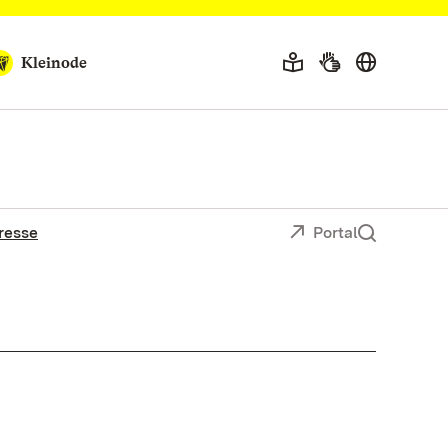
Kleinode
resse
Portal