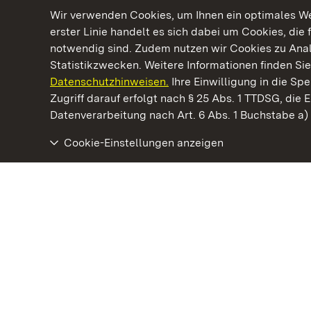
Wir verwenden Cookies, um Ihnen ein optimales Web
erster Linie handelt es sich dabei um Cookies, die 
notwendig sind. Zudem nutzen wir Cookies zu Ana
Statistikzwecken. Weitere Informationen finden Sie
Datenschutzhinweisen.
Ihre Einwilligung in die S
Kommen. Staunen. Genießen.
Zugriff darauf erfolgt nach § 25 Abs. 1 TTDSG, die E
Datenverarbeitung nach Art. 6 Abs. 1 Buchstabe a
Cookie-Einstellungen anzeigen
Schloss Kirchheim