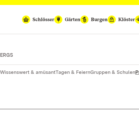
Schlösser
Gärten
Burgen
Klöster
BERGS
Wissenswert & amüsant
Tagen & Feiern
Gruppen & Schulen
P