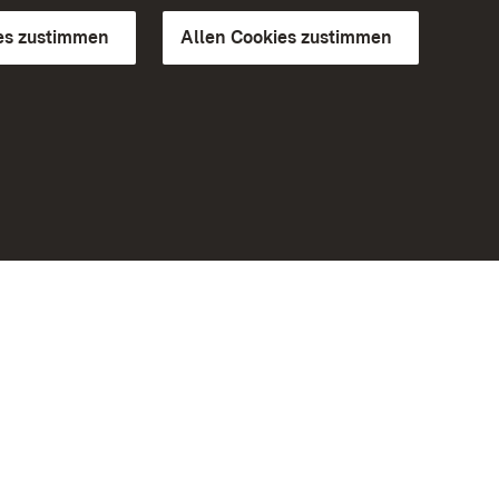
es zustimmen
Allen Cookies zustimmen
d Gärten
Weiteres
Portal
Monumente
Besuchen Sie uns auf Facebook
Besuchen Sie uns auf Instagram
Besuchen Sie uns auf Youtube
Lernen Sie unsere Apps kennen
iheit
Google Play Store
eiten)
App Store für iPhone