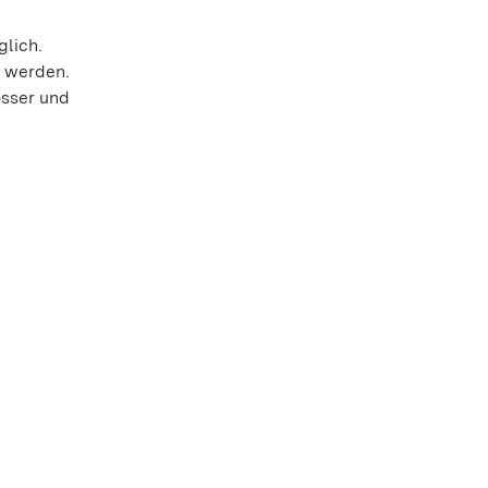
lich.
t werden.
össer und