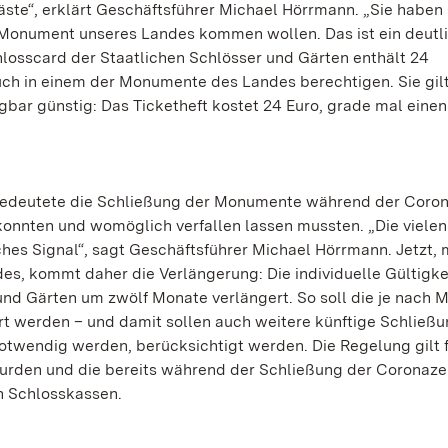
äste“, erklärt Geschäftsführer Michael Hörrmann. „Sie haben
in Monument unseres Landes kommen wollen. Das ist ein deutl
hlosscard der Staatlichen Schlösser und Gärten enthält 24
such in einem der Monumente des Landes berechtigen. Sie gilt
agbar günstig: Das Ticketheft kostet 24 Euro, grade mal einen
 bedeutete die Schließung der Monumente während der Coron
 konnten und womöglich verfallen lassen mussten. „Die vielen
hes Signal“, sagt Geschäftsführer Michael Hörrmann. Jetzt, 
, kommt daher die Verlängerung: Die individuelle Gültigkei
und Gärten um zwölf Monate verlängert. So soll die je nach
t werden – und damit sollen auch weitere künftige Schließu
twendig werden, berücksichtigt werden. Die Regelung gilt f
urden und die bereits während der Schließung der Coronazei
en Schlosskassen.