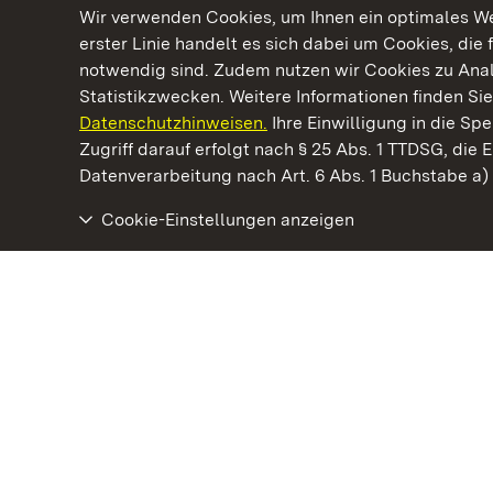
Wir verwenden Cookies, um Ihnen ein optimales Web
erster Linie handelt es sich dabei um Cookies, die 
notwendig sind. Zudem nutzen wir Cookies zu Ana
Statistikzwecken. Weitere Informationen finden Sie
Datenschutzhinweisen.
Ihre Einwilligung in die S
Kommen. Staunen. Genießen.
Zugriff darauf erfolgt nach § 25 Abs. 1 TTDSG, die E
Datenverarbeitung nach Art. 6 Abs. 1 Buchstabe a
Cookie-Einstellungen anzeigen
Schloss Kirchheim