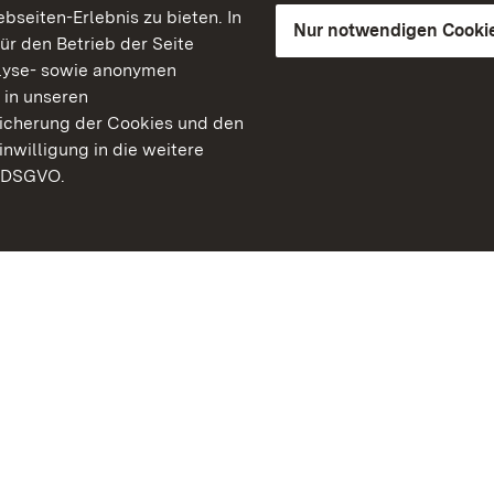
seiten-Erlebnis zu bieten. In
Nur notwendigen Cooki
für den Betrieb der Seite
lyse- sowie anonymen
 in unseren
peicherung der Cookies und den
inwilligung in die weitere
) DSGVO.
Staatliche Schlösser un
Baden-Württemberg
Kontakt
FAQ
Impressum
Datenschutz
Gebärdensprache
Leichte Sprache
Erklärung zur Barrierefre
BITV-konform (geprüfte S