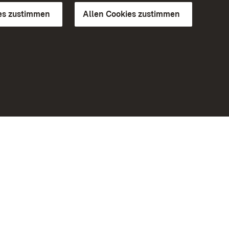
es zustimmen
Allen Cookies zustimmen
d Gärten
Weiteres
Portal
Monumente
Besuchen Sie uns auf Facebook
Besuchen Sie uns auf Instagram
Besuchen Sie uns auf Youtube
Lernen Sie unsere Apps kennen
iheit
Google Play Store
eiten)
App Store für iPhone