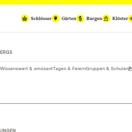
Schlösser
Gärten
Burgen
Klöster
BERGS
Wissenswert & amüsant
Tagen & Feiern
Gruppen & Schulen
P
TUNGEN