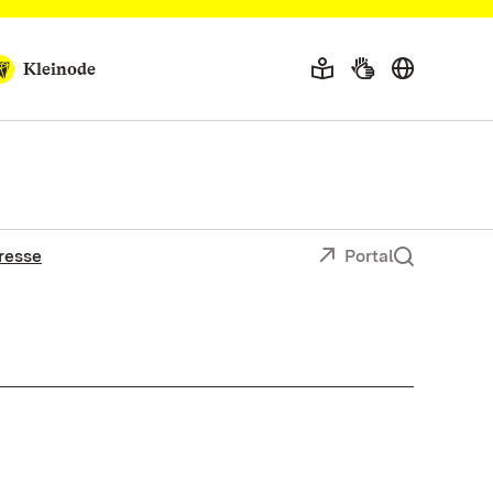
Kleinode
resse
Portal