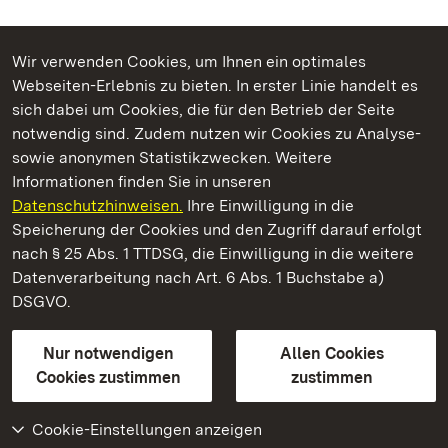
Wir verwenden Cookies, um Ihnen ein optimales
Webseiten-Erlebnis zu bieten. In erster Linie handelt es
Kommen. Staunen. Genießen.
sich dabei um Cookies, die für den Betrieb der Seite
notwendig sind. Zudem nutzen wir Cookies zu Analyse-
sowie anonymen Statistikzwecken. Weitere
Informationen finden Sie in unseren
Datenschutzhinweisen.
Ihre Einwilligung in die
Schloss Kirchheim
Speicherung der Cookies und den Zugriff darauf erfolgt
nach § 25 Abs. 1 TTDSG, die Einwilligung in die weitere
Staatliche Schlösser und Gärten Baden-Württemberg
Datenverarbeitung nach Art. 6 Abs. 1 Buchstabe a)
DSGVO.
Kontakt
FAQ
Impressum
Datenschutz
Gebärdensprache
Leichte Sprache
Erklärung zur Barrierefreiheit
Nur notwendigen
Allen Cookies
BITV-konform (geprüfte Seiten)
Cookies zustimmen
zustimmen
Cookie-Einstellungen anzeigen
Weiteres