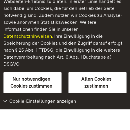
Webseiten-Erlebnis zu bieten. In erster Linie handelt es
Kommen. Staunen. Genießen.
sich dabei um Cookies, die für den Betrieb der Seite
notwendig sind. Zudem nutzen wir Cookies zu Analyse-
sowie anonymen Statistikzwecken. Weitere
Informationen finden Sie in unseren
Datenschutzhinweisen.
Ihre Einwilligung in die
Schloss Kirchheim
Speicherung der Cookies und den Zugriff darauf erfolgt
nach § 25 Abs. 1 TTDSG, die Einwilligung in die weitere
Staatliche Schlösser und Gärten Baden-Württemberg
Datenverarbeitung nach Art. 6 Abs. 1 Buchstabe a)
DSGVO.
Kontakt
FAQ
Impressum
Datenschutz
Gebärdensprache
Leichte Sprache
Erklärung zur Barrierefreiheit
Nur notwendigen
Allen Cookies
BITV-konform (geprüfte Seiten)
Cookies zustimmen
zustimmen
Cookie-Einstellungen anzeigen
Weiteres
Portal
Monumente
Besuchen Sie uns auf
Facebook