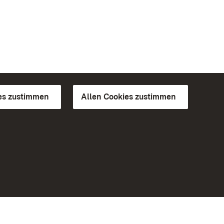
es zustimmen
Allen Cookies zustimmen
d Gärten
Weiteres
Portal
Monumente
Besuchen Sie uns auf Facebook