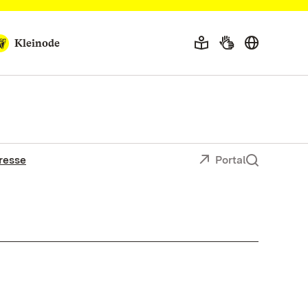
Kleinode
resse
Portal