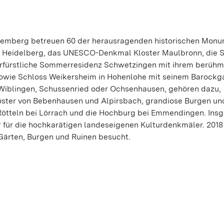
ttemberg betreuen 60 der herausragenden historischen Mon
 Heidelberg, das UNESCO-Denkmal Kloster Maulbronn, die S
kurfürstliche Sommerresidenz Schwetzingen mit ihrem berüh
owie Schloss Weikersheim in Hohenlohe mit seinem Barockga
Wiblingen, Schussenried oder Ochsenhausen, gehören dazu,
Klöster von Bebenhausen und Alpirsbach, grandiose Burgen un
Rötteln bei Lörrach und die Hochburg bei Emmendingen. Ins
r für die hochkarätigen landeseigenen Kulturdenkmäler. 201
 Gärten, Burgen und Ruinen besucht.