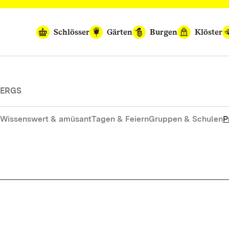
Schlösser
Gärten
Burgen
Klöster
BERGS
Wissenswert & amüsant
Tagen & Feiern
Gruppen & Schulen
P