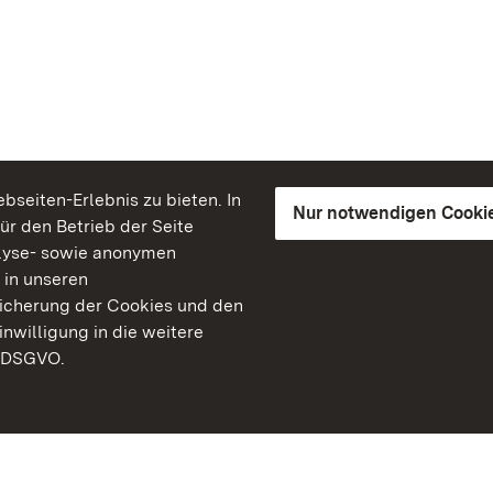
seiten-Erlebnis zu bieten. In
Nur notwendigen Cooki
für den Betrieb der Seite
lyse- sowie anonymen
 in unseren
peicherung der Cookies und den
inwilligung in die weitere
) DSGVO.
Staatliche Schlösser un
Baden-Württemberg
Kontakt
FAQ