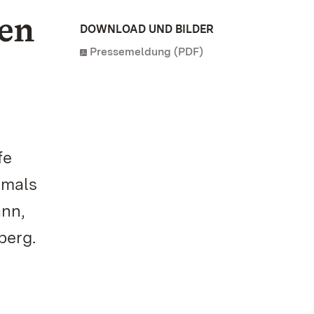
hen
DOWNLOAD UND BILDER
Pressemeldung (PDF)
fe
kmals
ann,
berg.