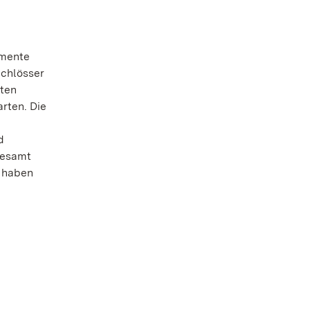
umente
chlösser
mten
rten. Die
d
gesamt
8 haben