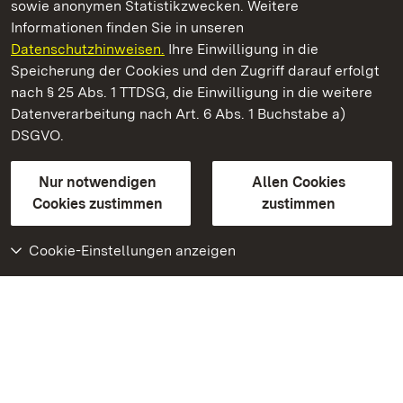
sowie anonymen Statistikzwecken. Weitere
Informationen finden Sie in unseren
Datenschutzhinweisen.
Ihre Einwilligung in die
Schloss Kirchheim
Speicherung der Cookies und den Zugriff darauf erfolgt
nach § 25 Abs. 1 TTDSG, die Einwilligung in die weitere
Staatliche Schlösser und Gärten Baden-Württemberg
Datenverarbeitung nach Art. 6 Abs. 1 Buchstabe a)
DSGVO.
Kontakt
FAQ
Impressum
Datenschutz
Gebärdensprache
Leichte Sprache
Erklärung zur Barrierefreiheit
Nur notwendigen
Allen Cookies
BITV-konform (geprüfte Seiten)
Cookies zustimmen
zustimmen
Cookie-Einstellungen anzeigen
Weiteres
Portal
Monumente
Besuchen Sie uns auf
Facebook
Besuchen Sie uns auf
Instagram
Besuchen Sie uns auf