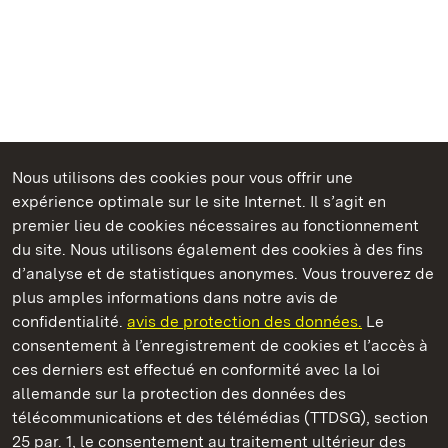
Nous utilisons des cookies pour vous offrir une
expérience optimale sur le site Internet. Il s’agit en
Châteaux et jardins publics du Bade-Wurtemberg
premier lieu de cookies nécessaires au fonctionnement
du site. Nous utilisons également des cookies à des fins
d’analyse et de statistiques anonymes. Vous trouverez de
plus amples informations dans notre avis de
confidentialité.
avis de protection des données.
Le
Château de Kirchheim
consentement à l’enregistrement de cookies et l’accès à
ces derniers est effectué en conformité avec la loi
Châteaux et jardins publics du Bade-Wurtemberg
allemande sur la protection des données des
télécommunications et des télémédias (TTDSG), section
FAQ et réponses
Mentions légales
Protection des données
25 par. 1, le consentement au traitement ultérieur des