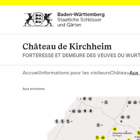
Vers la page d’accueil
Château de Kirchheim
FORTERESSE ET DEMEURE DES VEUVES DU WUR
Accueil
Informations pour les visiteurs
Château
Aux 
Actuel:
Aux environs