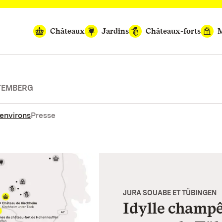
Châteaux
Jardins
Châteaux-forts
M
TEMBERG
environs
Presse
JURA SOUABE ET TÜBINGEN
Idylle champê