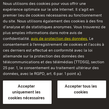
Nous utilisons des cookies pour vous offrir une
expérience optimale sur le site Internet. Il s’agit en
Châteaux et jardins publics du Bade-Wurtemberg
premier lieu de cookies nécessaires au fonctionnement
du site. Nous utilisons également des cookies à des fins
d’analyse et de statistiques anonymes. Vous trouverez de
plus amples informations dans notre avis de
confidentialité.
avis de protection des données.
Le
Château de Kirchheim
consentement à l’enregistrement de cookies et l’accès à
ces derniers est effectué en conformité avec la loi
Châteaux et jardins publics du Bade-Wurtemberg
allemande sur la protection des données des
télécommunications et des télémédias (TTDSG), section
FAQ et réponses
Mentions légales
Protection des données
25 par. 1, le consentement au traitement ultérieur des
Explications sur l’accessibilité
données, avec le RGPD, art. 6 par. 1 point a).
BITV-konform (geprüfte Seiten)
Accepter
Accepter tous les
plus loin
uniquement les
cookies
cookies nécessaires
Accueil
Monuments