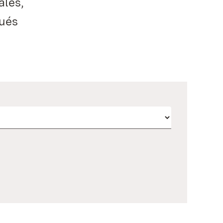
ales,
qués