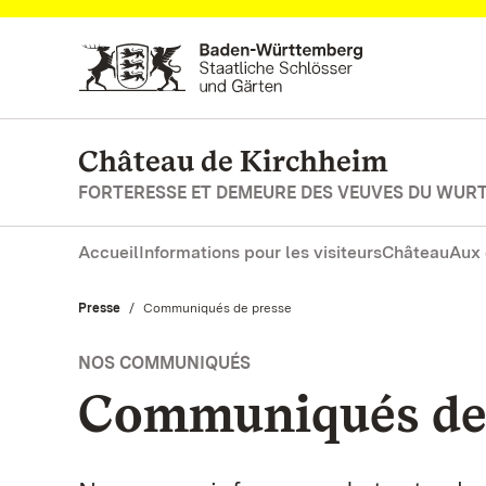
Vers la page d’accueil
Château de Kirchheim
FORTERESSE ET DEMEURE DES VEUVES DU WUR
Accueil
Informations pour les visiteurs
Château
Aux 
Presse
Actuel:
Communiqués de presse
NOS COMMUNIQUÉS
Communiqués de