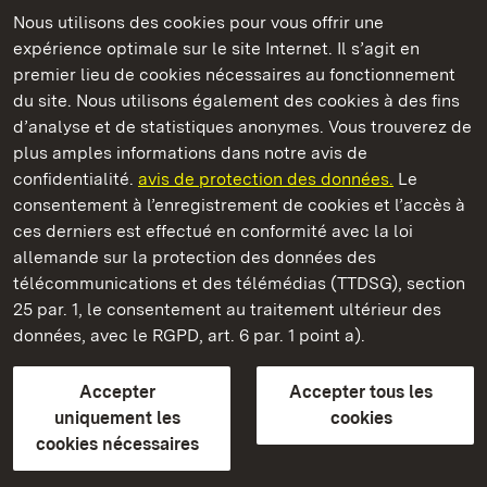
Nous utilisons des cookies pour vous offrir une
expérience optimale sur le site Internet. Il s’agit en
Châteaux et jardins publics du Bade-Wurtemberg
premier lieu de cookies nécessaires au fonctionnement
du site. Nous utilisons également des cookies à des fins
d’analyse et de statistiques anonymes. Vous trouverez de
plus amples informations dans notre avis de
confidentialité.
avis de protection des données.
Le
Château de Kirchheim
consentement à l’enregistrement de cookies et l’accès à
ces derniers est effectué en conformité avec la loi
Châteaux et jardins publics du Bade-Wurtemberg
allemande sur la protection des données des
télécommunications et des télémédias (TTDSG), section
FAQ et réponses
Mentions légales
Protection des données
25 par. 1, le consentement au traitement ultérieur des
Explications sur l’accessibilité
données, avec le RGPD, art. 6 par. 1 point a).
BITV-konform (geprüfte Seiten)
Accepter
Accepter tous les
plus loin
uniquement les
cookies
cookies nécessaires
Accueil
Monuments