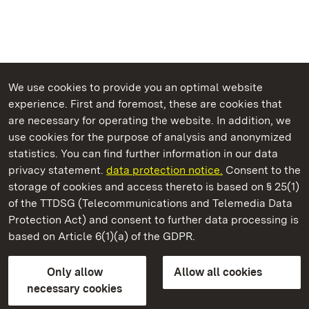
We use cookies to provide you an optimal website
experience. First and foremost, these are cookies that
are necessary for operating the website. In addition, we
use cookies for the purpose of analysis and anonymized
State Palaces and Gardens of Baden-Wuerttemberg
statistics. You can find further information in our data
privacy statement.
data protection notice.
Consent to the
storage of cookies and access thereto is based on § 25(1)
of the TTDSG (Telecommunications and Telemedia Data
Kirchheim Palace
Protection Act) and consent to further data processing is
based on Article 6(1)(a) of the GDPR.
State Palaces and Gardens of Baden-Wuerttemberg
Only allow
Allow all cookies
FAQ
Masthead
Data protection
necessary cookies
Declaration on barrier-free access