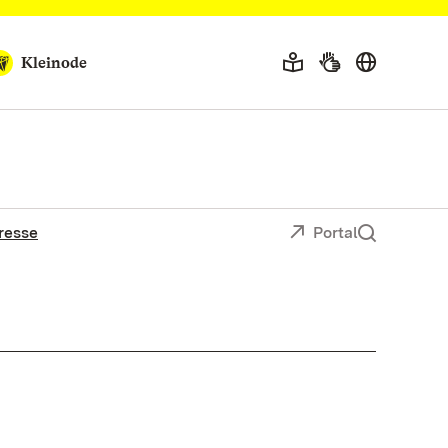
Kleinode
resse
Portal