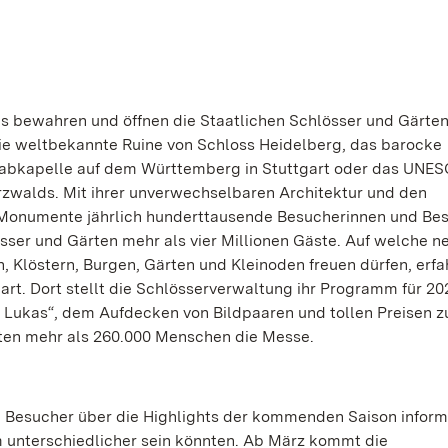
s bewahren und öffnen die Staatlichen Schlösser und Gärten
e weltbekannte Ruine von Schloss Heidelberg, das barocke
rabkapelle auf dem Württemberg in Stuttgart oder das UNE
walds. Mit ihrer unverwechselbaren Architektur und den
Monumente jährlich hunderttausende Besucherinnen und Bes
sser und Gärten mehr als vier Millionen Gäste. Auf welche n
n, Klöstern, Burgen, Gärten und Kleinoden freuen dürfen, erfa
rt. Dort stellt die Schlösserverwaltung ihr Programm für 20
 Lukas“, dem Aufdecken von Bildpaaren und tollen Preisen 
hten mehr als 260.000 Menschen die Messe.
 Besucher über die Highlights der kommenden Saison inform
 unterschiedlicher sein könnten. Ab März kommt die