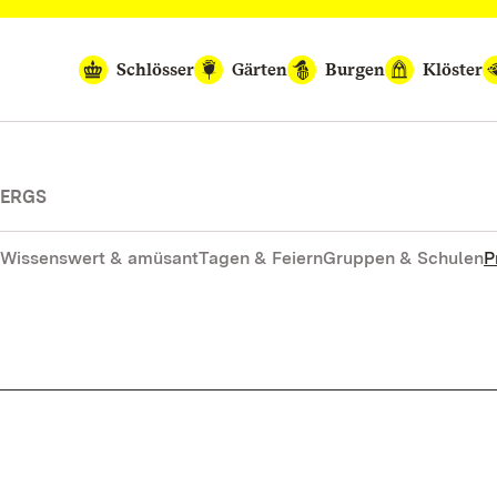
Schlösser
Gärten
Burgen
Klöster
BERGS
Wissenswert & amüsant
Tagen & Feiern
Gruppen & Schulen
P