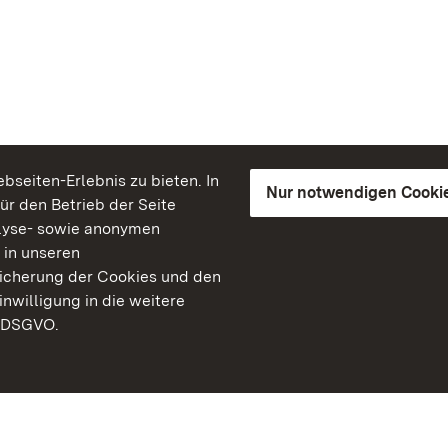
seiten-Erlebnis zu bieten. In
Nur notwendigen Cooki
für den Betrieb der Seite
lyse- sowie anonymen
 in unseren
peicherung der Cookies und den
inwilligung in die weitere
) DSGVO.
Staatliche Schlösser un
Baden-Württemberg
Kontakt
FAQ