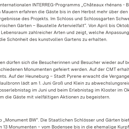
 internationalen INTERREG-Programms „Châteaux rhénans - 
en Mauern erfahren die Gäste bis in den Herbst mehr über den
ergebnisse des Projekts. Im Schloss und Schlossgarten Schw
schen Gärten – Baustelle Artenvielfalt“. Von April bis Oktob
s Lebensraum zahlreicher Arten und zeigt, welche Anpassun
ie Schönheit des kunstvollen Gartens zu erhalten.
en dürfen sich die Besucherinnen und Besucher wieder auf b
erschiedenen Monumenten gefeiert werden. Auf der CMT erhalt
ents. Auf der Heuneburg – Stadt Pyrene erwacht die Vergange
aulbronn lädt am 1. Juni Groß und Klein zu abwechslungsre
sserlebnistag im Juni und beim Erlebnistag im Kloster im O
m die Gäste mit vielfältigen Aktionen zu begeistern.
pp „Monument BW“. Die Staatlichen Schlösser und Gärten biet
n 13 Monumenten – vom Bodensee bis in die ehemalige Kurpf