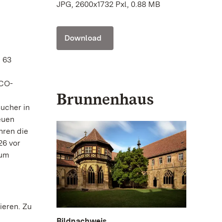
JPG, 2600x1732 Pxl, 0.88 MB
Download
 63
SCO-
Brunnenhaus
ucher in
euen
hren die
26 vor
zum
ieren. Zu
Bildnachweis