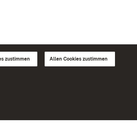
es zustimmen
Allen Cookies zustimmen
d Gärten
Weiteres
Portal
Monumente
Besuchen Sie uns auf Facebook