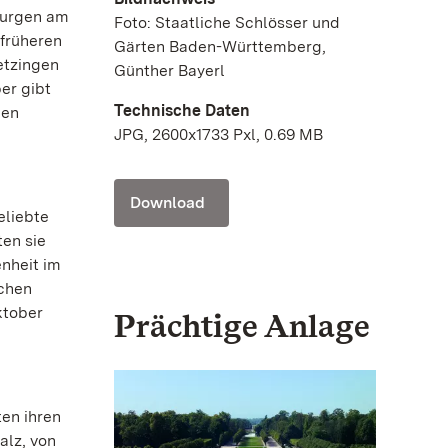
Burgen am
Foto: Staatliche Schlösser und
 früheren
Gärten Baden-Württemberg,
etzingen
Günther Bayerl
er gibt
Technische Daten
gen
JPG, 2600x1733 Pxl, 0.69 MB
Download
eliebte
en sie
nheit im
ichen
ktober
Prächtige Anlage
en ihren
alz, von