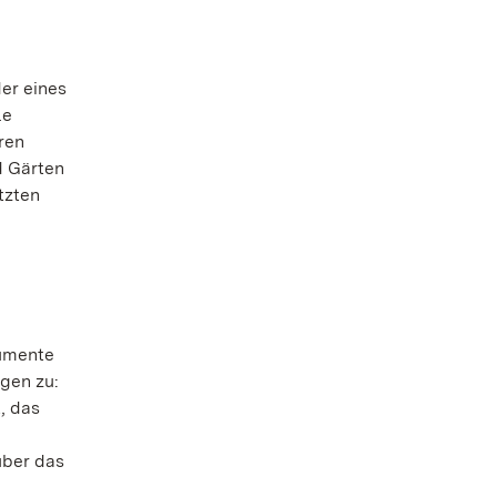
er eines
le
ren
d Gärten
tzten
numente
ngen zu:
, das
über das