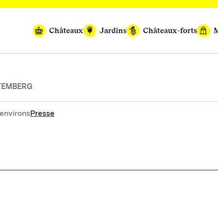
Châteaux
Jardins
Châteaux-forts
M
TEMBERG
environs
Presse