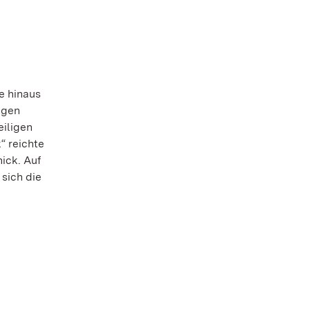
e hinaus
igen
eiligen
“ reichte
ick. Auf
sich die