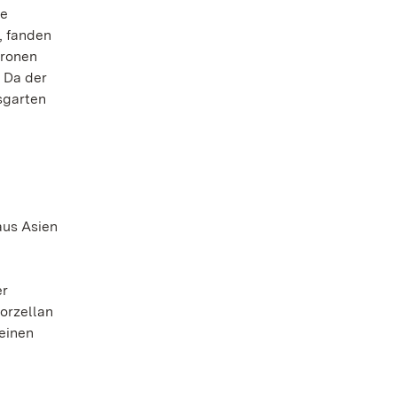
ie
, fanden
tronen
. Da der
sgarten
aus Asien
er
orzellan
einen