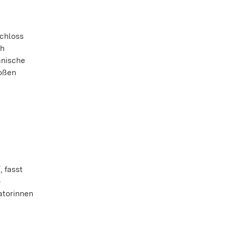
schloss
ch
anische
roßen
 fasst
‒
atorinnen