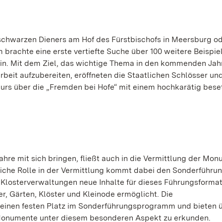
 schwarzen Dieners am Hof des Fürstbischofs in Meersburg od
brachte eine erste vertiefte Suche über 100 weitere Beispie
in. Mit dem Ziel, das wichtige Thema in den kommenden Jah
arbeit aufzubereiten, eröffneten die Staatlichen Schlösser un
urs über die „Fremden bei Hofe“ mit einem hochkarätig bese
hre mit sich bringen, fließt auch in die Vermittlung der Mo
tliche Rolle in der Vermittlung kommt dabei den Sonderführu
Klosterverwaltungen neue Inhalte für dieses Führungsformat
r, Gärten, Klöster und Kleinode ermöglicht. Die
einen festen Platz im Sonderführungsprogramm und bieten 
e Monumente unter diesem besonderen Aspekt zu erkunden.