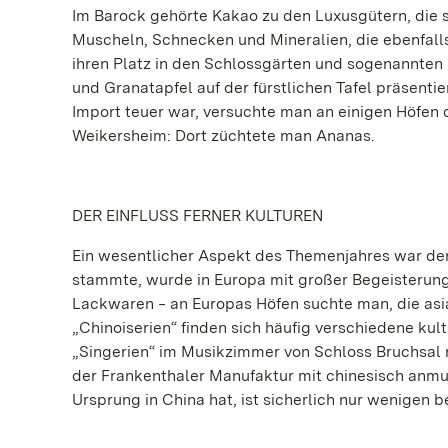
Im Barock gehörte Kakao zu den Luxusgütern, die si
Muscheln, Schnecken und Mineralien, die ebenfall
ihren Platz in den Schlossgärten und sogenannten
und Granatapfel auf der fürstlichen Tafel präsenti
Import teuer war, versuchte man an einigen Höfen 
Weikersheim: Dort züchtete man Ananas.
DER EINFLUSS FERNER KULTUREN
Ein wesentlicher Aspekt des Themenjahres war der 
stammte, wurde in Europa mit großer Begeisterun
Lackwaren ‒ an Europas Höfen suchte man, die as
„Chinoiserien“ finden sich häufig verschiedene kul
„Singerien“ im Musikzimmer von Schloss Bruchsal 
der Frankenthaler Manufaktur mit chinesisch anm
Ursprung in China hat, ist sicherlich nur wenigen b