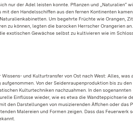
ch nur der Adel leisten konnte. Pflanzen und „Naturalien“ w
s mit den Handelsschiffen aus den fernen Kontinenten kamen
 Naturalienkabinetten. Um begehrte Früchte wie Orangen, Zi
eren zu können, legten die barocken Herrscher Orangerien an
die exotischen Gewächse selbst zu kultivieren wie im Schlos
Wissens- und Kulturtransfer von Ost nach West: Alles, was 
g aufgenommen. Von der Seidenraupenproduktion bis zu den
iatischen Kulturtechniken nachzuahmen. In den sogenannten
turelle Einflüsse wieder, wie es etwa die Wandteppichserie d
mit den Darstellungen von musizierenden Äffchen oder das P
utenden Malereien und Formen zeigen. Dass das Feuerwerk s
ekannt.