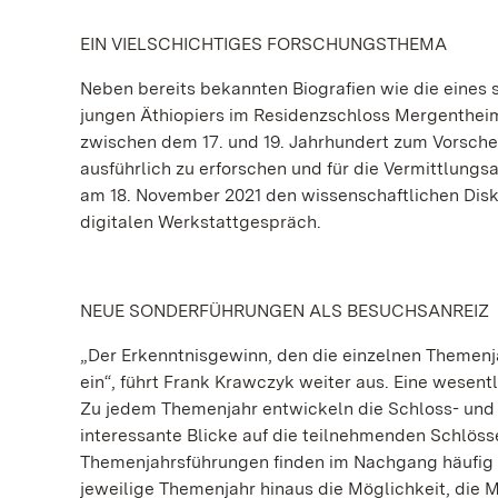
EIN VIELSCHICHTIGES FORSCHUNGSTHEMA
Neben bereits bekannten Biografien wie die eines
jungen Äthiopiers im Residenzschloss Mergentheim 
zwischen dem 17. und 19. Jahrhundert zum Vorsche
ausführlich zu erforschen und für die Vermittlungs
am 18. November 2021 den wissenschaftlichen Disk
digitalen Werkstattgespräch.
NEUE SONDERFÜHRUNGEN ALS BESUCHSANREIZ
„Der Erkenntnisgewinn, den die einzelnen Themenja
ein“, führt Frank Krawczyk weiter aus. Eine wesen
Zu jedem Themenjahr entwickeln die Schloss- und 
interessante Blicke auf die teilnehmenden Schlösse
Themenjahrsführungen finden im Nachgang häufig 
jeweilige Themenjahr hinaus die Möglichkeit, di