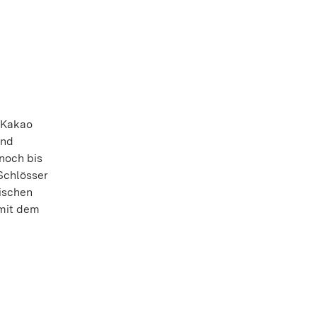
n Kakao
und
noch bis
Schlösser
ischen
 mit dem